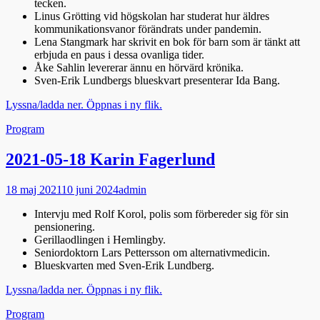
tecken.
Linus Grötting vid högskolan har studerat hur äldres
kommunikationsvanor förändrats under pandemin.
Lena Stangmark har skrivit en bok för barn som är tänkt att
erbjuda en paus i dessa ovanliga tider.
Åke Sahlin levererar ännu en hörvärd krönika.
Sven-Erik Lundbergs blueskvart presenterar Ida Bang.
Lyssna/ladda ner. Öppnas i ny flik.
Kategorier
Program
2021-05-18 Karin Fagerlund
Publicerad
Författare
18 maj 2021
10 juni 2024
admin
den
Intervju med Rolf Korol, polis som förbereder sig för sin
pensionering.
Gerillaodlingen i Hemlingby.
Seniordoktorn Lars Pettersson om alternativmedicin.
Blueskvarten med Sven-Erik Lundberg.
Lyssna/ladda ner. Öppnas i ny flik.
Kategorier
Program