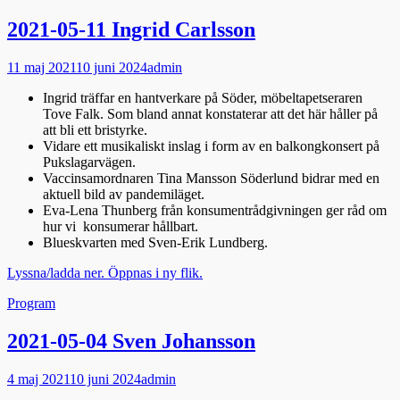
2021-05-11 Ingrid Carlsson
Publicerad
Författare
11 maj 2021
10 juni 2024
admin
den
Ingrid träffar en hantverkare på Söder, möbeltapetseraren
Tove Falk. Som bland annat konstaterar att det här håller på
att bli ett bristyrke.
Vidare ett musikaliskt inslag i form av en balkongkonsert på
Pukslagarvägen.
Vaccinsamordnaren Tina Mansson Söderlund bidrar med en
aktuell bild av pandemiläget.
Eva-Lena Thunberg från konsumentrådgivningen ger råd om
hur vi konsumerar hållbart.
Blueskvarten med Sven-Erik Lundberg.
Lyssna/ladda ner. Öppnas i ny flik.
Kategorier
Program
2021-05-04 Sven Johansson
Publicerad
Författare
4 maj 2021
10 juni 2024
admin
den