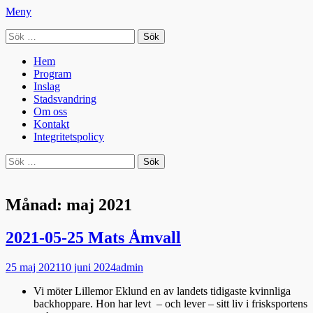
Meny
Sök
Seniorradion
efter:
Primär
Hoppa
Hem
till
Program
meny
innehåll
Inslag
Stadsvandring
Om oss
Kontakt
Integritetspolicy
Sök
Sök
efter:
Månad:
maj 2021
2021-05-25 Mats Åmvall
Publicerad
Författare
25 maj 2021
10 juni 2024
admin
den
Vi möter Lillemor Eklund en av landets tidigaste kvinnliga
backhoppare. Hon har levt – och lever – sitt liv i frisksportens