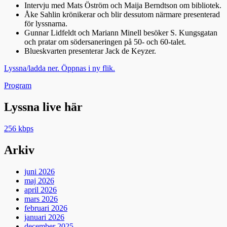
Intervju med Mats Öström och Maija Berndtson om bibliotek.
Åke Sahlin krönikerar och blir dessutom närmare presenterad
för lyssnarna.
Gunnar Lidfeldt och Mariann Minell besöker S. Kungsgatan
och pratar om södersaneringen på 50- och 60-talet.
Blueskvarten presenterar Jack de Keyzer.
Lyssna/ladda ner. Öppnas i ny flik.
Kategorier
Program
Lyssna live här
256 kbps
Arkiv
juni 2026
maj 2026
april 2026
mars 2026
februari 2026
januari 2026
december 2025