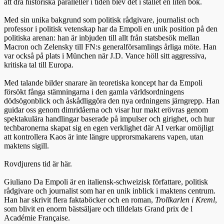
att dra historiska paralleller i tiden blev det i stället en liten bok.
Med sin unika bakgrund som politisk rådgivare, journalist och
professor i politisk vetenskap har da Empoli en unik position på den
politiska arenan: han är inbjuden till allt från statsbesök mellan
Macron och Zelensky till FN:s generalförsamlings årliga möte. Han
var också på plats i München när J.D. Vance höll sitt aggressiva,
kritiska tal till Europa.
Med talande bilder snarare än teoretiska koncept har da Empoli
försökt fånga stämningarna i den gamla världsordningens
dödsögonblick och åskådliggöra den nya ordningens järngrepp. Han
guidar oss genom dimridåerna och visar hur makt erövras genom
spektakulära handlingar baserade på impulser och girighet, och hur
techbaronerna skapat sig en egen verklighet där AI verkar omöjligt
att kontrollera Kaos är inte längre upprorsmakarens vapen, utan
maktens sigill.
Rovdjurens tid är här.
Giuliano Da Empoli är en italiensk-schweizisk författare, politisk
rådgivare och journalist som har en unik inblick i maktens centrum.
Han har skrivit flera faktaböcker och en roman,
Trollkarlen i Kreml
,
som blivit en enorm bästsäljare och tilldelats Grand prix de l
Académie Française.