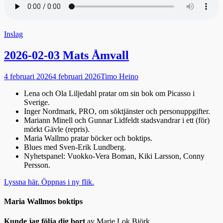
Kategorier
Inslag
2026-02-03 Mats Åmvall
Publicerad
Författare
4 februari 2026
4 februari 2026
Timo Heino
den
Lena och Ola Liljedahl pratar om sin bok om Picasso i
Sverige.
Inger Nordmark, PRO, om söktjänster och personuppgifter.
Mariann Minell och Gunnar Lidfeldt stadsvandrar i ett (för)
mörkt Gävle (repris).
Maria Wallmo pratar böcker och boktips.
Blues med Sven-Erik Lundberg.
Nyhetspanel: Vuokko-Vera Boman, Kiki Larsson, Conny
Persson.
Lyssna här. Öppnas i ny flik.
Maria Wallmos boktips
Kunde jag följa dig bort
av Marie Lok Björk.