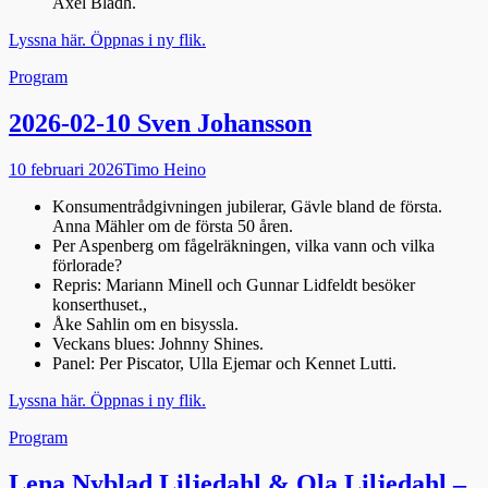
Axel Bladh.
Lyssna här. Öppnas i ny flik.
Kategorier
Program
2026-02-10 Sven Johansson
Publicerad
Författare
10 februari 2026
Timo Heino
den
Konsumentrådgivningen jubilerar, Gävle bland de första.
Anna Mähler om de första 50 åren.
Per Aspenberg om fågelräkningen, vilka vann och vilka
förlorade?
Repris: Mariann Minell och Gunnar Lidfeldt besöker
konserthuset.,
Åke Sahlin om en bisyssla.
Veckans blues: Johnny Shines.
Panel: Per Piscator, Ulla Ejemar och Kennet Lutti.
Lyssna här. Öppnas i ny flik.
Kategorier
Program
Lena Nyblad Liljedahl & Ola Liljedahl –