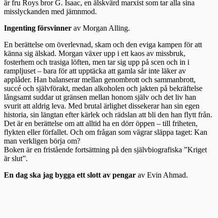
är fru Roys bror G. Isaac, en älskvärd marxist som tar alla sina
misslyckanden med jämnmod.
Ingenting försvinner
av Morgan Alling.
En berättelse om överlevnad, skam och den eviga kampen för att
känna sig älskad. Morgan växer upp i ett kaos av missbruk,
fosterhem och trasiga löften, men tar sig upp på scen och in i
rampljuset – bara för att upptäcka att gamla sår inte läker av
applåder. Han balanserar mellan genombrott och sammanbrott,
succé och självförakt, medan alkoholen och jakten på bekräftelse
långsamt suddar ut gränsen mellan honom själv och det liv han
svurit att aldrig leva. Med brutal ärlighet dissekerar han sin egen
historia, sin längtan efter kärlek och rädslan att bli den han flytt från.
Det är en berättelse om att alltid ha en dörr öppen – till friheten,
flykten eller förfallet. Och om frågan som vägrar släppa taget: Kan
man verkligen börja om?
Boken är en fristående fortsättning på den självbiografiska ”Kriget
är slut”.
En dag ska jag bygga ett slott av pengar
av Evin Ahmad.