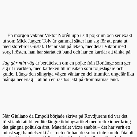
En morgon vaknar Viktor Norén upp i sitt pojkrum och ser exakt
ut som Mick Jagger. Tolv år gammal sätter han sig för att prata ut
med storebror Gustaf. Det är slut på leken, meddelar Viktor med
sorg i rösten, han har startat ett band och har en karriär att tänka på.
Jag går min väg
är berättelsen om en pojke från Borlänge som ger
sig ut i världen, med kärleken till musiken som följeslagare och
guide. Längs den slingriga vägen väntar en del triumfer, ungefär lika
många nederlag – alltid i en rastlös jakt på drömmarnas land.
När Giuliano da Empoli började skriva på Rovdjurens tid var det
först tänkt att bli en lite längre tidningsartikel med reflexioner kring
det gångna politiska året. Materialet växte snabbt – det har varit ett
minst sagt händelserikt år – och när han dessutom inte kunde låta bli