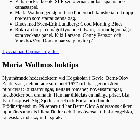
Vi har också besökt SPF-seniorernas andlöst spännande
canastaspel.
Maria Wallmo ger sig ut i bokfloden och kanske tar ett dopp i
bokrean som startar denna dag.
Blues med Sven-Erik Lundberg: Good Morning Blues.
Bokrean för ju en något tynande tillvaro, förmodligen något
som veckans panel, Kiki Larsson, Conny Persson och
Vuokko-Vera Boman har synpunkter på.
Lyssna här. Öppnas i ny flik.
Maria Wallmos boktips
Nyutnämnde hedersdoktorn vid Högskolan i Gävle, Bernt-Olov
Andersson, debuterade som poet 1977 och har genom åren
publicerat 5 diktsamlingar, flertalet romaner, novellsamlingar,
fackböcker och dramatik. Han har tilldelats en mängd priser, bl.a.
Ivar Lo-priset, Stig Sjödin-priset och Författarförbundets
Frödinstipensium. På senare tid har Bernt Olov Anderssons dikter
uppmärksammats i flera länder och finns översatt till bl.a engelska,
kinesiska, indiska, m.fl. språk.