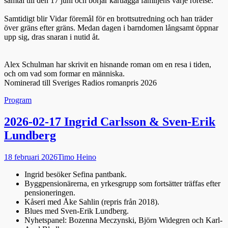
samtal till den 17 juni och börjar kartlägga familjens varje rörelse.
Samtidigt blir Vidar föremål för en brottsutredning och han träder
över gräns efter gräns. Medan dagen i barndomen långsamt öppnar
upp sig, dras snaran i nutid åt.
Alex Schulman har skrivit en hisnande roman om en resa i tiden,
och om vad som formar en människa.
Nominerad till Sveriges Radios romanpris 2026
Kategorier
Program
2026-02-17 Ingrid Carlsson & Sven-Erik
Lundberg
Publicerad
Författare
18 februari 2026
Timo Heino
den
Ingrid besöker Sefina pantbank.
Byggpensionärerna, en yrkesgrupp som fortsätter träffas efter
pensioneringen.
Kåseri med Åke Sahlin (repris från 2018).
Blues med Sven-Erik Lundberg.
Nyhetspanel: Bozenna Meczynski, Björn Widegren och Karl-