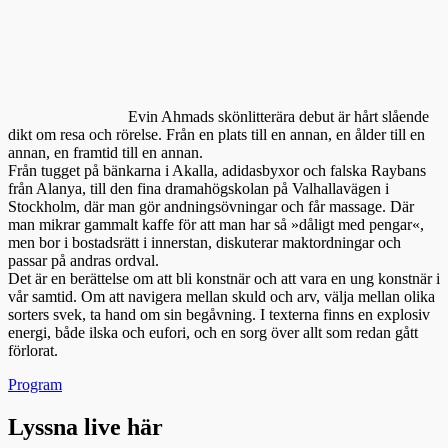
Evin Ahmads skönlitterära debut är hårt slående
dikt om resa och rörelse. Från en plats till en annan, en ålder till en
annan, en framtid till en annan.
Från tugget på bänkarna i Akalla, adidasbyxor och falska Raybans
från Alanya, till den fina dramahögskolan på Valhallavägen i
Stockholm, där man gör andningsövningar och får massage. Där
man mikrar gammalt kaffe för att man har så »dåligt med pengar«,
men bor i bostadsrätt i innerstan, diskuterar maktordningar och
passar på andras ordval.
Det är en berättelse om att bli konstnär och att vara en ung konstnär i
vår samtid. Om att navigera mellan skuld och arv, välja mellan olika
sorters svek, ta hand om sin begåvning. I texterna finns en explosiv
energi, både ilska och eufori, och en sorg över allt som redan gått
förlorat.
Kategorier
Program
Lyssna live här