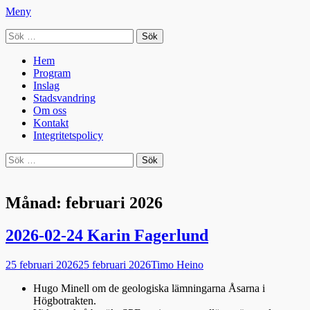
Meny
Sök
Seniorradion
efter:
Primär
Hoppa
Hem
till
Program
meny
innehåll
Inslag
Stadsvandring
Om oss
Kontakt
Integritetspolicy
Sök
Sök
efter:
Månad:
februari 2026
2026-02-24 Karin Fagerlund
Publicerad
Författare
25 februari 2026
25 februari 2026
Timo Heino
den
Hugo Minell om de geologiska lämningarna Åsarna i
Högbotrakten.