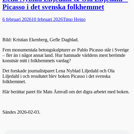
Picasso i det svenska folkhemmet
Publicerad
Författare
6 februari 2026
10 februari 2026
Timo Heino
den
Bild: Kristian Ekenberg, Gefle Dagblad.
Fem monumentala betongskulpturer av Pablo Picasso står i Sverige
– fler än i något annat land. Hur hamnade världens mest berömde
konstnär mitt i folkhemmets vardag?
Det forskade journalistparet Lena Nyblad Liljedahl och Ola
Liljedahl i och resultatet blev boken Picasso i det svenska
folkhemmet.
Här berättar paret för Mats Ämvall om det digra arbetet med boken.
Sändes 2026-02-03.