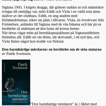
Sigtuna 1945. I krigets skugga, där gränser suddas ut och människor
tvingas till omöjliga val, möts Edith och Viola i en värld som ännu
skälver av det ofattbara. Edith, en ung student med
författardrömmar, söker sin plats i tillvaron. Viola, en överlevare från
Förintelsen, anländer till Sigtuna med de vita båtarna och bär på en
berättelse så smärtsam att den hotar att krossa henne.
När deras vägar möts på beredskapssjukhuset på Sigtunastiftelsen
förändras allt. Edith ser sin dröm, sitt skrivande, i ett nytt ljus, och
Viola finner något hon trodde var förlorat.
Den barmhärtige mördaren: en berättelse om de sista statarna
av Patrik Svensson.
”Den barmhärtige mördaren” är, i likhet med