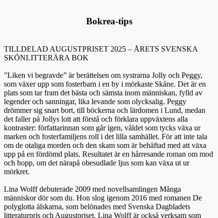
Bokrea-tips
TILLDELAD AUGUSTPRISET 2025 – ÅRETS SVENSKA
SKÖNLITTERÄRA BOK
”Liken vi begravde” är berättelsen om systrarna Jolly och Peggy,
som växer upp som fosterbarn i en by i mörkaste Skåne. Det är en
plats som tar fram det bästa och sämsta inom människan, fylld av
legender och sanningar, lika levande som olycksalig. Peggy
drömmer sig snart bort, till böckerna och lärdomen i Lund, medan
det faller på Jollys lott att förstå och förklara uppväxtens alla
kontraster: författarinnan som går igen, våldet som tycks växa ur
marken och fosterfamiljens roll i det lilla samhället. För att inte tala
om de otaliga morden och den skam som är behäftad med att växa
upp på en fördömd plats. Resultatet är en hårresande roman om mod
och hopp, om det närapå obesudlade ljus som kan växa ut ur
mörkret.
Lina Wolff debuterade 2009 med novellsamlingen Många
människor dör som du. Hon slog igenom 2016 med romanen De
polyglotta älskarna, som belönades med Svenska Dagbladets
litteraturpris och Augustpriset. Lina Wolff är också verksam som