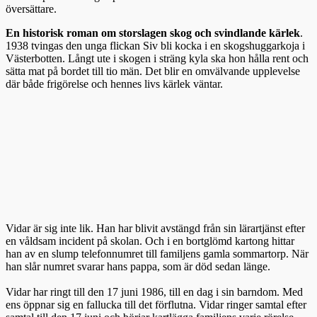
översättare.
En historisk roman om storslagen skog och svindlande kärlek
.
1938 tvingas den unga flickan Siv bli kocka i en skogshuggarkoja i
Västerbotten. Långt ute i skogen i sträng kyla ska hon hålla rent och
sätta mat på bordet till tio män. Det blir en omvälvande upplevelse
där både frigörelse och hennes livs kärlek väntar.
Vidar är sig inte lik. Han har blivit avstängd från sin lärartjänst efter
en våldsam incident på skolan. Och i en bortglömd kartong hittar
han av en slump telefonnumret till familjens gamla sommartorp. När
han slår numret svarar hans pappa, som är död sedan länge.
Vidar har ringt till den 17 juni 1986, till en dag i sin barndom. Med
ens öppnar sig en fallucka till det förflutna. Vidar ringer samtal efter