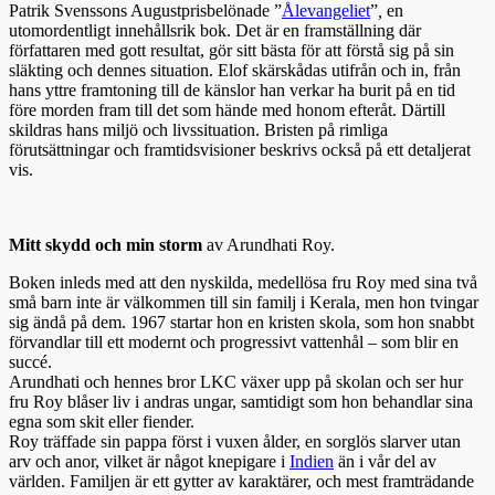
Patrik Svenssons Augustprisbelönade ”
Ålevangeliet
”
,
en
utomordentligt innehållsrik bok. Det är en framställning där
författaren med gott resultat, gör sitt bästa för att förstå sig på sin
släkting och dennes situation. Elof skärskådas utifrån och in, från
hans yttre framtoning till de känslor han verkar ha burit på en tid
före morden fram till det som hände med honom efteråt. Därtill
skildras hans miljö och livssituation. Bristen på rimliga
förutsättningar och framtidsvisioner beskrivs också på ett detaljerat
vis.
Mitt skydd och min storm
av Arundhati Roy.
Boken inleds med att den nyskilda, medellösa fru Roy med sina två
små barn inte är välkommen till sin familj i Kerala, men hon tvingar
sig ändå på dem. 1967 startar hon en kristen skola, som hon snabbt
förvandlar till ett modernt och progressivt vattenhål – som blir en
succé.
Arundhati och hennes bror LKC växer upp på skolan och ser hur
fru Roy blåser liv i andras ungar, samtidigt som hon behandlar sina
egna som skit eller fiender.
Roy träffade sin pappa först i vuxen ålder, en sorglös slarver utan
arv och anor, vilket är något knepigare i
Indien
än i vår del av
världen. Familjen är ett gytter av karaktärer, och mest framträdande