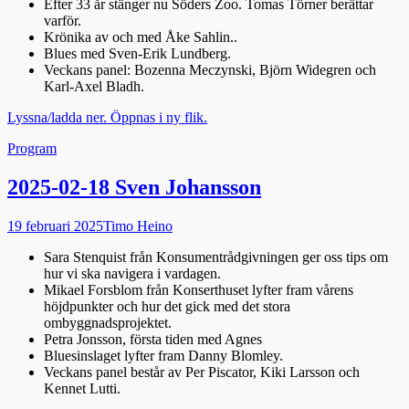
Efter 33 år stänger nu Söders Zoo. Tomas Törner berättar
varför.
Krönika av och med Åke Sahlin..
Blues med Sven-Erik Lundberg.
Veckans panel: Bozenna Meczynski, Björn Widegren och
Karl-Axel Bladh.
Lyssna/ladda ner. Öppnas i ny flik.
Kategorier
Program
2025-02-18 Sven Johansson
Publicerad
Författare
19 februari 2025
Timo Heino
den
Sara Stenquist från Konsumentrådgivningen ger oss tips om
hur vi ska navigera i vardagen.
Mikael Forsblom från Konserthuset lyfter fram vårens
höjdpunkter och hur det gick med det stora
ombyggnadsprojektet.
Petra Jonsson, första tiden med Agnes
Bluesinslaget lyfter fram Danny Blomley.
Veckans panel består av Per Piscator, Kiki Larsson och
Kennet Lutti.