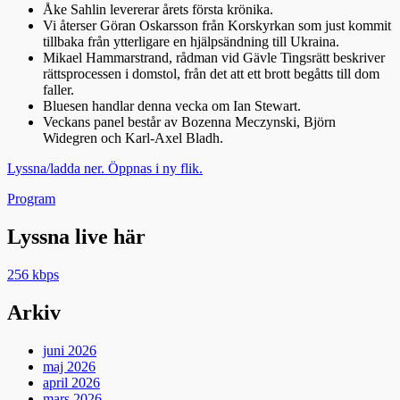
Åke Sahlin levererar årets första krönika.
Vi återser Göran Oskarsson från Korskyrkan som just kommit
tillbaka från ytterligare en hjälpsändning till Ukraina.
Mikael Hammarstrand, rådman vid Gävle Tingsrätt beskriver
rättsprocessen i domstol, från det att ett brott begåtts till dom
faller.
Bluesen handlar denna vecka om Ian Stewart.
Veckans panel består av Bozenna Meczynski, Björn
Widegren och Karl-Axel Bladh.
Lyssna/ladda ner. Öppnas i ny flik.
Kategorier
Program
Lyssna live här
256 kbps
Arkiv
juni 2026
maj 2026
april 2026
mars 2026