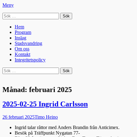
Meny
Sök
Seniorradion
efter:
Primär
Hoppa
Hem
till
Program
meny
innehåll
Inslag
Stadsvandring
Om oss
Kontakt
Integritetspolicy
Sök
Sök
efter:
Månad:
februari 2025
2025-02-25 Ingrid Carlsson
Publicerad
Författare
26 februari 2025
Timo Heino
den
Ingrid talar råttor med Anders Brandin från Anticimex.
Besök på Träffpunkt Nygatan 77-