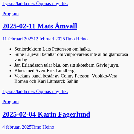
Lyssna/ladda ner. Öppnas i ny flik.
Kategorier
Program
2025-02-11 Mats Åmvall
Publicerad
Författare
11 februari 2025
12 februari 2025
Timo Heino
den
Seniordoktorn Lars Pettersson om halka.
Sune Liljevall berättar om vinprovarens inte alltid glamorösa
vardag.
Jan Erlandsson talar bl.a. om sitt skötebarn Gävle juryn.
Blues med Sven-Erik Lundberg.
Veckans panel består av Conny Persson, Vuokko-Vera
Boman och Kari Littmarck Sahlin.
Lyssna/ladda ner. Öppnas i ny flik.
Kategorier
Program
2025-02-04 Karin Fagerlund
Publicerad
Författare
4 februari 2025
Timo Heino
den