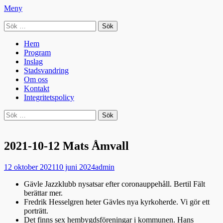
Meny
Sök
Seniorradion
efter:
Primär
Hoppa
Hem
till
Program
meny
innehåll
Inslag
Stadsvandring
Om oss
Kontakt
Integritetspolicy
Sök
Sök
efter:
2021-10-12 Mats Åmvall
Publicerad
Författare
12 oktober 2021
10 juni 2024
admin
den
Gävle Jazzklubb nysatsar efter coronauppehåll. Bertil Fält
berättar mer.
Fredrik Hesselgren heter Gävles nya kyrkoherde. Vi gör ett
porträtt.
Det finns sex hembygdsföreningar i kommunen. Hans