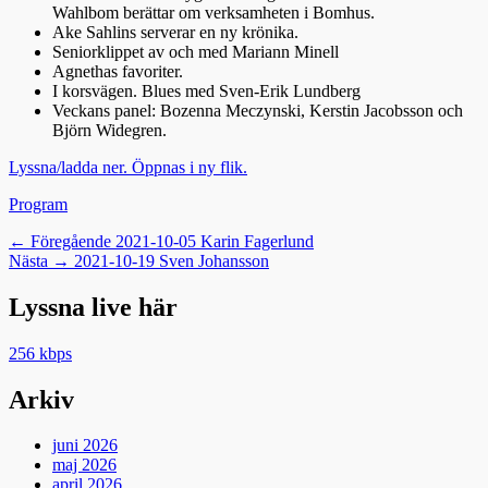
Wahlbom berättar om verksamheten i Bomhus.
Ake Sahlins serverar en ny krönika.
Seniorklippet av och med Mariann Minell
Agnethas favoriter.
I korsvägen. Blues med Sven-Erik Lundberg
Veckans panel: Bozenna Meczynski, Kerstin Jacobsson och
Björn Widegren.
Lyssna/ladda ner. Öppnas i ny flik.
Kategorier
Program
Inläggsnavigering
Föregående
← Föregående
2021-10-05 Karin Fagerlund
Nästa
inlägg:
Nästa →
2021-10-19 Sven Johansson
inlägg:
Lyssna live här
256 kbps
Arkiv
juni 2026
maj 2026
april 2026