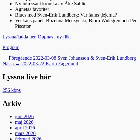
Ny intressant krönika av Åke Sahlin.
Agnetas favoriter
Blues med Sven-Erik Lundberg: Var fanns tjejerna?
Veckans panel: Bozenna Meczynski, Björn Widegren och Per
Piscator
Lyssna/ladda ner. Öppnas i ny flik.
Kategorier
Program
Inläggsnavigering
Föregående
← Föregående
2022-03-08 Sven Johansson & Sven-Erik Lundberg
Nästa
inlägg:
Nästa →
2022-03-22 Karin Fagerlund
inlägg:
Lyssna live här
256 kbps
Arkiv
juni 2026
maj 2026
april 2026
mars 2026
februari 2026