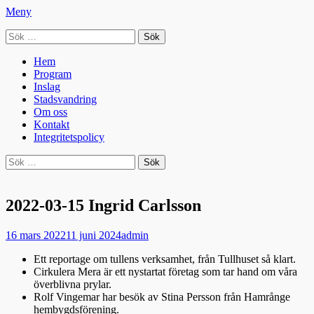
Meny
Sök
Seniorradion
efter:
Primär
Hoppa
Hem
till
Program
meny
innehåll
Inslag
Stadsvandring
Om oss
Kontakt
Integritetspolicy
Sök
Sök
efter:
2022-03-15 Ingrid Carlsson
Publicerad
Författare
16 mars 2022
11 juni 2024
admin
den
Ett reportage om tullens verksamhet, från Tullhuset så klart.
Cirkulera Mera är ett nystartat företag som tar hand om våra
överblivna prylar.
Rolf Vingemar har besök av Stina Persson från Hamrånge
hembygdsförening.