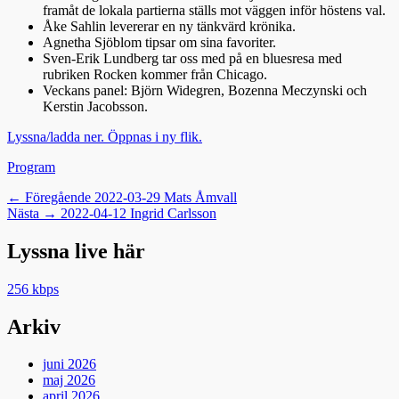
framåt de lokala partierna ställs mot väggen inför höstens val.
Åke Sahlin levererar en ny tänkvärd krönika.
Agnetha Sjöblom tipsar om sina favoriter.
Sven-Erik Lundberg tar oss med på en bluesresa med
rubriken Rocken kommer från Chicago.
Veckans panel: Björn Widegren, Bozenna Meczynski och
Kerstin Jacobsson.
Lyssna/ladda ner. Öppnas i ny flik.
Kategorier
Program
Inläggsnavigering
Föregående
← Föregående
2022-03-29 Mats Åmvall
Nästa
inlägg:
Nästa →
2022-04-12 Ingrid Carlsson
inlägg:
Lyssna live här
256 kbps
Arkiv
juni 2026
maj 2026
april 2026