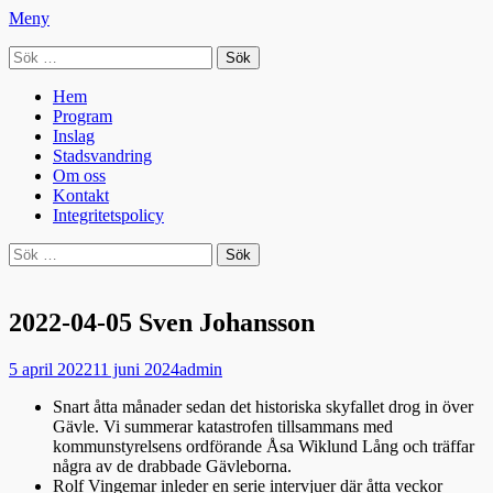
Meny
Sök
Seniorradion
efter:
Primär
Hoppa
Hem
till
Program
meny
innehåll
Inslag
Stadsvandring
Om oss
Kontakt
Integritetspolicy
Sök
Sök
efter:
2022-04-05 Sven Johansson
Publicerad
Författare
5 april 2022
11 juni 2024
admin
den
Snart åtta månader sedan det historiska skyfallet drog in över
Gävle. Vi summerar katastrofen tillsammans med
kommunstyrelsens ordförande Åsa Wiklund Lång och träffar
några av de drabbade Gävleborna.
Rolf Vingemar inleder en serie intervjuer där åtta veckor