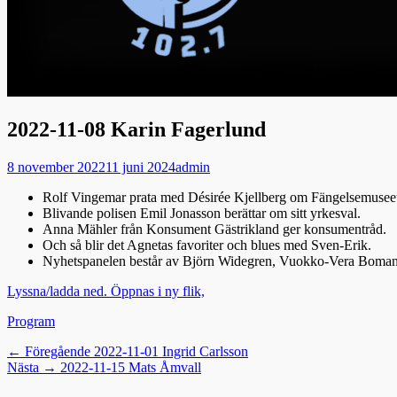
2022-11-08 Karin Fagerlund
Publicerad
Författare
8 november 2022
11 juni 2024
admin
den
Rolf Vingemar prata med Désirée Kjellberg om Fängelsemuseet
Blivande polisen Emil Jonasson berättar om sitt yrkesval.
Anna Mähler från Konsument Gästrikland ger konsumentråd.
Och så blir det Agnetas favoriter och blues med Sven-Erik.
Nyhetspanelen består av Björn Widegren, Vuokko-Vera Boman
Lyssna/ladda ned. Öppnas i ny flik,
Kategorier
Program
Inläggsnavigering
Föregående
← Föregående
2022-11-01 Ingrid Carlsson
Nästa
inlägg:
Nästa →
2022-11-15 Mats Åmvall
inlägg: