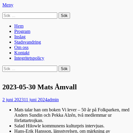
Meny
Sök
Seniorradion
efter:
Primär
Hoppa
Hem
till
Program
meny
innehåll
Inslag
Stadsvandring
Om oss
Kontakt
Integritetspolicy
Sök
Sök
efter:
2023-05-30 Mats Åmvall
Publicerad
Författare
2 juni 2023
11 juni 2024
admin
den
Mats talar han om boken Vi lever – 50 år på Folkparken, med
Anders Sundin och Pekka Alzén, två medlemmar ur
författartrojkan.
Salad Hilowle kommunens kulturpris intervjuas.
Hans-Erik Hansson, länsstyrelsen, om märkning av