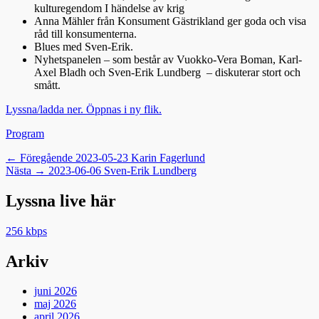
kulturegendom I händelse av krig
Anna Mähler från Konsument Gästrikland ger goda och visa
råd till konsumenterna.
Blues med Sven-Erik.
Nyhetspanelen – som består av Vuokko-Vera Boman, Karl-
Axel Bladh och Sven-Erik Lundberg – diskuterar stort och
smått.
Lyssna/ladda ner. Öppnas i ny flik.
Kategorier
Program
Inläggsnavigering
Föregående
← Föregående
2023-05-23 Karin Fagerlund
Nästa
inlägg:
Nästa →
2023-06-06 Sven-Erik Lundberg
inlägg:
Lyssna live här
256 kbps
Arkiv
juni 2026
maj 2026
april 2026