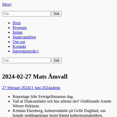
Meny
Sök
Seniorradion
efter:
Primär
Hoppa
Hem
till
Program
meny
innehåll
Inslag
Stadsvandring
Om oss
Kontakt
Integritetspolicy
Sök
Sök
efter:
2024-02-27 Mats Åmvall
Publicerad
Författare
27 februari 2024
11 juni 2024
admin
den
Reportage från Sverigefinnarnas dag
Vad är Diakonirådet och hur arbetar det? Ordförande Anette
Wieser förklarar.
Kristian Ekenberg, kulturredaktör på Gefle Dagblad, om
hotade neddragningar inom främst kulturjournalistiken.