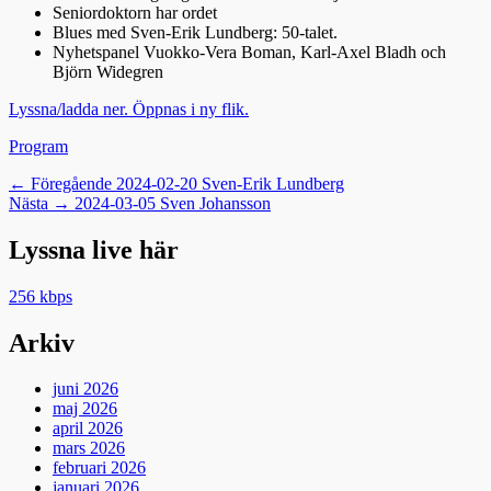
Seniordoktorn har ordet
Blues med Sven-Erik Lundberg: 50-talet.
Nyhetspanel Vuokko-Vera Boman, Karl-Axel Bladh och
Björn Widegren
Lyssna/ladda ner. Öppnas i ny flik.
Kategorier
Program
Inläggsnavigering
Föregående
← Föregående
2024-02-20 Sven-Erik Lundberg
Nästa
inlägg:
Nästa →
2024-03-05 Sven Johansson
inlägg:
Lyssna live här
256 kbps
Arkiv
juni 2026
maj 2026
april 2026
mars 2026
februari 2026
januari 2026