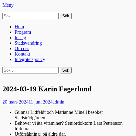
Meny
Sök
Seniorradion
efter:
Primär
Hoppa
Hem
till
Program
meny
innehåll
Inslag
Stadsvandring
Om oss
Kontakt
Integritetspolicy
Sök
Sök
efter:
2024-03-19 Karin Fagerlund
Publicerad
Författare
20 mars 2024
11 juni 2024
admin
den
Gunnar Lidfeldt och Marianne Minell besöker
Stadsträdgården.
Behöver vi äta vitaminer? Seniordoktorn Lars Pettersson
förklarar.
Utförsåkning) på äldre dar.