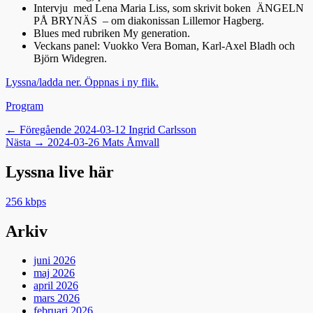
Intervju med Lena Maria Liss, som skrivit boken ÄNGELN
PÅ BRYNÄS – om diakonissan Lillemor Hagberg.
Blues med rubriken My generation.
Veckans panel: Vuokko Vera Boman, Karl-Axel Bladh och
Björn Widegren.
Lyssna/ladda ner. Öppnas i ny flik.
Kategorier
Program
Inläggsnavigering
Föregående
← Föregående
2024-03-12 Ingrid Carlsson
Nästa
inlägg:
Nästa →
2024-03-26 Mats Åmvall
inlägg:
Lyssna live här
256 kbps
Arkiv
juni 2026
maj 2026
april 2026
mars 2026
februari 2026