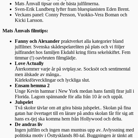
Mats Åmvall tipsar om de bästa julfilmerna.
Sven-Erik Lundberg lyfter fram bluespianisten Eden Brent.
Veckans panel: Conny Persson, Vuokko-Vera Boman och
Kicki Larsson.
Mats Åmvals filmtips:
Fanny och Alexander
praktverket alla kategorier bland
julfilmer. Svenska skådespelareliten på plats och vi följer
julfirandet hos familjen Ekdahl kring förra sekelskiftet. Fem
timmar (!) oavbruten filmglädje.
Love Actually
Återkommer varje år på svtplay.se. Socksöt och sentimental
men älskade av många..
Kärleksförvecklingar och lyckliga slut.
Ensam hemma 2
Unge Kevin hamnar i New York medan hans familj firar jull i
Florida. Lagom spännande för alla från 10 år och uppåt.
Julspelet
Två skolor tävlar om att göra bästa julspelet.. Skolan på fina
gatan har övertaget till en lärare på andra skolan får för sig att
hans ex-tjej ska komma hem från Hollywood och delta.
De andras liv
Ingen julfilm och ingen man muntras upp av. Avlyssning med
politiska motiv i Östtysklands 80-tal. Buggningen är tänkt att