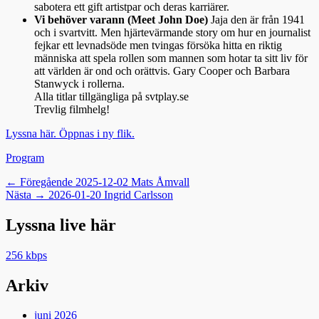
sabotera ett gift artistpar och deras karriärer.
Vi behöver varann (Meet John Doe)
Jaja den är från 1941
och i svartvitt. Men hjärtevärmande story om hur en journalist
fejkar ett levnadsöde men tvingas försöka hitta en riktig
människa att spela rollen som mannen som hotar ta sitt liv för
att världen är ond och orättvis. Gary Cooper och Barbara
Stanwyck i rollerna.
Alla titlar tillgängliga på svtplay.se
Trevlig filmhelg!
Lyssna här. Öppnas i ny flik.
Kategorier
Program
Inläggsnavigering
Föregående
← Föregående
2025-12-02 Mats Åmvall
Nästa
inlägg:
Nästa →
2026-01-20 Ingrid Carlsson
inlägg:
Lyssna live här
256 kbps
Arkiv
juni 2026