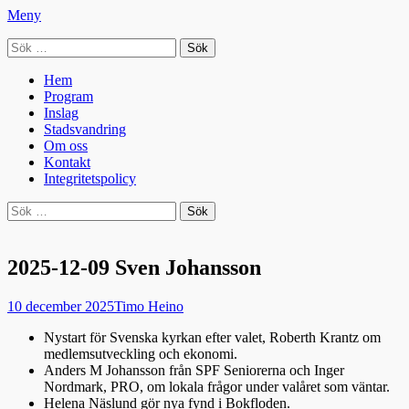
Meny
Sök
Seniorradion
efter:
Primär
Hoppa
Hem
till
Program
meny
innehåll
Inslag
Stadsvandring
Om oss
Kontakt
Integritetspolicy
Sök
Sök
efter:
2025-12-09 Sven Johansson
Publicerad
Författare
10 december 2025
Timo Heino
den
Nystart för Svenska kyrkan efter valet, Roberth Krantz om
medlemsutveckling och ekonomi.
Anders M Johansson från SPF Seniorerna och Inger
Nordmark, PRO, om lokala frågor under valåret som väntar.
Helena Näslund gör nya fynd i Bokfloden.