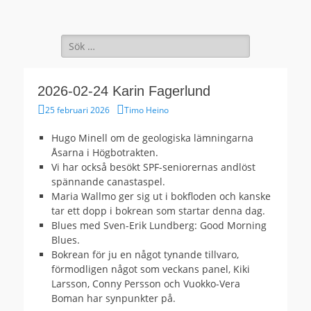
Seniorradion
Sök
efter:
2026-02-24 Karin Fagerlund
Publicerad
Författare
25 februari 2026
Timo Heino
den
Hugo Minell om de geologiska lämningarna
Åsarna i Högbotrakten.
Vi har också besökt SPF-seniorernas andlöst
spännande canastaspel.
Maria Wallmo ger sig ut i bokfloden och kanske
tar ett dopp i bokrean som startar denna dag.
Blues med Sven-Erik Lundberg: Good Morning
Blues.
Bokrean för ju en något tynande tillvaro,
förmodligen något som veckans panel, Kiki
Larsson, Conny Persson och Vuokko-Vera
Boman har synpunkter på.