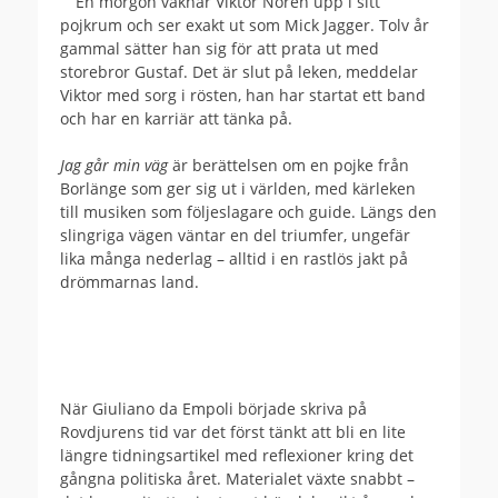
En morgon vaknar Viktor Norén upp i sitt
pojkrum och ser exakt ut som Mick Jagger. Tolv år
gammal sätter han sig för att prata ut med
storebror Gustaf. Det är slut på leken, meddelar
Viktor med sorg i rösten, han har startat ett band
och har en karriär att tänka på.
Jag går min väg
är berättelsen om en pojke från
Borlänge som ger sig ut i världen, med kärleken
till musiken som följeslagare och guide. Längs den
slingriga vägen väntar en del triumfer, ungefär
lika många nederlag – alltid i en rastlös jakt på
drömmarnas land.
När Giuliano da Empoli började skriva på
Rovdjurens tid var det först tänkt att bli en lite
längre tidningsartikel med reflexioner kring det
gångna politiska året. Materialet växte snabbt –