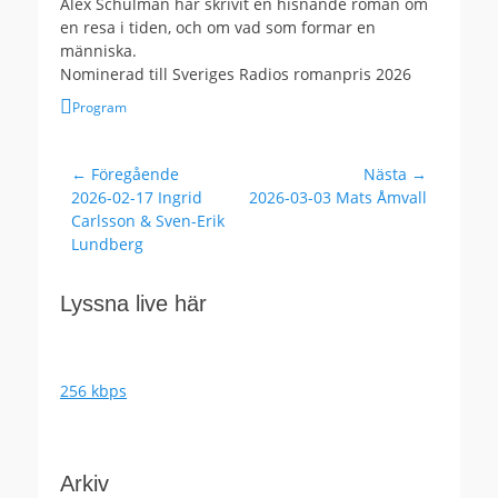
Alex Schulman har skrivit en hisnande roman om
en resa i tiden, och om vad som formar en
människa.
Nominerad till Sveriges Radios romanpris 2026
Kategorier
Program
Inläggsnavigering
← Föregående
Nästa →
Föregående
Nästa
2026-02-17 Ingrid
2026-03-03 Mats Åmvall
inlägg:
inlägg:
Carlsson & Sven-Erik
Lundberg
Lyssna live här
256 kbps
Arkiv