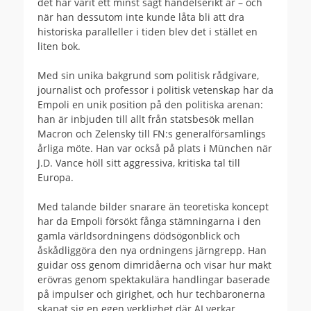
det har varit ett minst sagt händelserikt år – och
när han dessutom inte kunde låta bli att dra
historiska paralleller i tiden blev det i stället en
liten bok.
Med sin unika bakgrund som politisk rådgivare,
journalist och professor i politisk vetenskap har da
Empoli en unik position på den politiska arenan:
han är inbjuden till allt från statsbesök mellan
Macron och Zelensky till FN:s generalförsamlings
årliga möte. Han var också på plats i München när
J.D. Vance höll sitt aggressiva, kritiska tal till
Europa.
Med talande bilder snarare än teoretiska koncept
har da Empoli försökt fånga stämningarna i den
gamla världsordningens dödsögonblick och
åskådliggöra den nya ordningens järngrepp. Han
guidar oss genom dimridåerna och visar hur makt
erövras genom spektakulära handlingar baserade
på impulser och girighet, och hur techbaronerna
skapat sig en egen verklighet där AI verkar