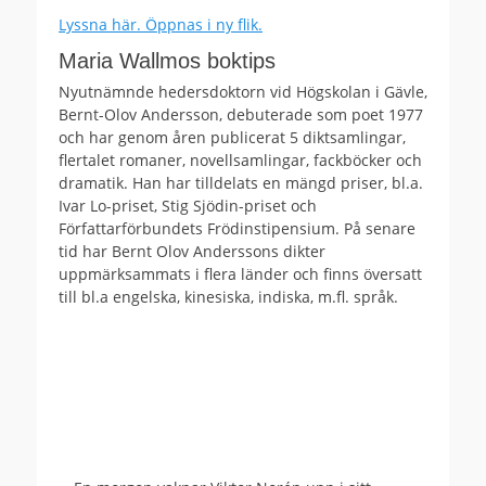
Lyssna här. Öppnas i ny flik.
Maria Wallmos boktips
Nyutnämnde hedersdoktorn vid Högskolan i Gävle,
Bernt-Olov Andersson, debuterade som poet 1977
och har genom åren publicerat 5 diktsamlingar,
flertalet romaner, novellsamlingar, fackböcker och
dramatik. Han har tilldelats en mängd priser, bl.a.
Ivar Lo-priset, Stig Sjödin-priset och
Författarförbundets Frödinstipensium. På senare
tid har Bernt Olov Anderssons dikter
uppmärksammats i flera länder och finns översatt
till bl.a engelska, kinesiska, indiska, m.fl. språk.