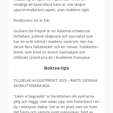
omöjligt att kontrollera Kaos är inte längre
upprorsmakarens vapen, utan maktens sigill.
Rovdjurens tid är här.
Giuliano Da Empoli är en italiensk-schweizisk
författare, politisk rådgivare och journalist som
har en unik inblick i maktens centrum. Han har
skrivit flera faktaböcker och en roman,
Trollkarlen i
Kreml
, som blivit en enorm bästsäljare och
tilldelats Grand prix de l Académie Française.
Bokrea-tips
TILLDELAD AUGUSTPRISET 2025 – ÅRETS SVENSKA
SKÖNLITTERÄRA BOK
”Liken vi begravde” är berättelsen om systrarna
Jolly och Peggy, som växer upp som fosterbarn i en
by i mörkaste Skåne. Det är en plats som tar fram
det bästa och sämsta inom människan, fylld av