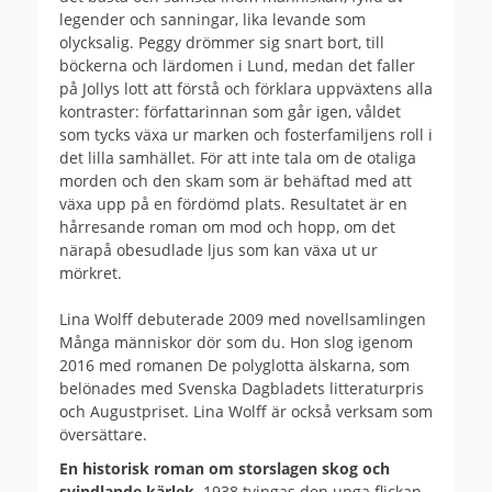
legender och sanningar, lika levande som
olycksalig. Peggy drömmer sig snart bort, till
böckerna och lärdomen i Lund, medan det faller
på Jollys lott att förstå och förklara uppväxtens alla
kontraster: författarinnan som går igen, våldet
som tycks växa ur marken och fosterfamiljens roll i
det lilla samhället. För att inte tala om de otaliga
morden och den skam som är behäftad med att
växa upp på en fördömd plats. Resultatet är en
hårresande roman om mod och hopp, om det
närapå obesudlade ljus som kan växa ut ur
mörkret.
Lina Wolff debuterade 2009 med novellsamlingen
Många människor dör som du. Hon slog igenom
2016 med romanen De polyglotta älskarna, som
belönades med Svenska Dagbladets litteraturpris
och Augustpriset. Lina Wolff är också verksam som
översättare.
En historisk roman om storslagen skog och
svindlande kärlek
. 1938 tvingas den unga flickan