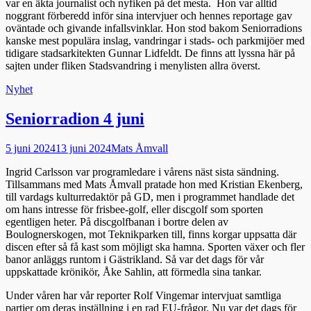
var en äkta journalist och nyfiken på det mesta. Hon var alltid
noggrant förberedd inför sina intervjuer och hennes reportage gav
oväntade och givande infallsvinklar. Hon stod bakom Seniorradions
kanske mest populära inslag, vandringar i stads- och parkmijöer med
tidigare stadsarkitekten Gunnar Lidfeldt. De finns att lyssna här på
sajten under fliken Stadsvandring i menylisten allra överst.
Kategorier
Nyhet
Seniorradion 4 juni
Publicerad
Författare
5 juni 2024
13 juni 2024
Mats Åmvall
den
Ingrid Carlsson var programledare i vårens näst sista sändning.
Tillsammans med Mats Åmvall pratade hon med Kristian Ekenberg,
till vardags kulturredaktör på GD, men i programmet handlade det
om hans intresse för frisbee-golf, eller discgolf som sporten
egentligen heter. På discgolfbanan i bortre delen av
Boulognerskogen, mot Teknikparken till, finns korgar uppsatta där
discen efter så få kast som möjligt ska hamna. Sporten växer och fler
banor anläggs runtom i Gästrikland. Så var det dags för vår
uppskattade krönikör, Åke Sahlin, att förmedla sina tankar.
Under våren har vår reporter Rolf Vingemar intervjuat samtliga
partier om deras inställning i en rad EU-frågor. Nu var det dags för