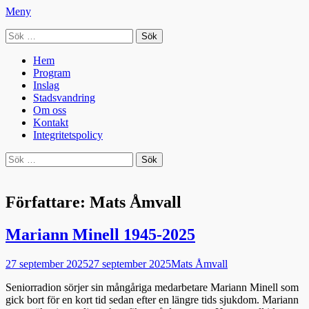
Meny
Sök
Seniorradion
efter:
Primär
Hoppa
Hem
till
Program
meny
innehåll
Inslag
Stadsvandring
Om oss
Kontakt
Integritetspolicy
Sök
Sök
efter:
Författare:
Mats Åmvall
Mariann Minell 1945-2025
Publicerad
Författare
27 september 2025
27 september 2025
Mats Åmvall
den
Seniorradion sörjer sin mångåriga medarbetare Mariann Minell som
gick bort för en kort tid sedan efter en längre tids sjukdom. Mariann